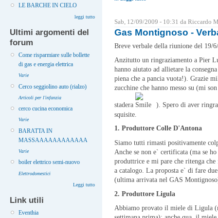
LE BARCHE IN CIELO
leggi tutto
Sab, 12/09/2009 - 10:31 da Riccardo 
Gas Montignoso - Verba
Ultimi argomenti del
forum
Breve verbale della riunione del 19/6
Come risparmiare sulle bollette
Anzitutto un ringraziamento a Pier Lu
di gas e energia elettrica
hanno aiutato ad allietare la consegn
Varie
piena che a pancia vuota!). Grazie mil
Cerco seggiolino auto (rialzo)
zucchine che hanno messo su (mi son fa
Articoli per l'infanzia
stadera
). Spero di aver ringra
cerco cucina economica
squisite.
Varie
1. Produttore Colle D'Antona
BARATTA IN
MASSAAAAAAAAAAAA
Siamo tutti rimasti positivamente colp
Varie
Anche se non e` certificata (ma se ho
produttrice e mi pare che ritenga che
boiler elettrico semi-nuovo
a catalogo. La proposta e` di fare due
Elettrodomestici
(ultima arrivata nel GAS Montignoso) 
Leggi tutto
2. Produttore Ligula
Link utili
Abbiamo provato il miele di Ligula (
Eventhia
settimana prima): anche qua, il miele