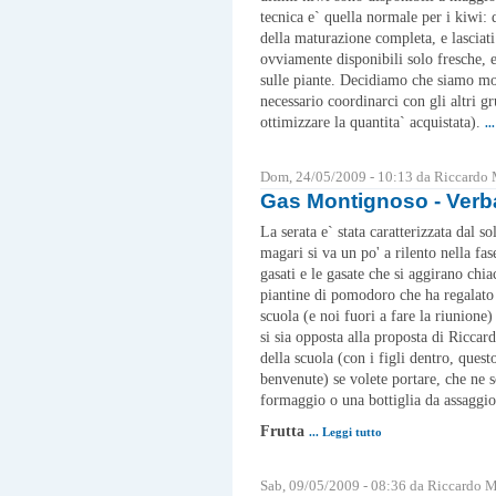
tecnica e` quella normale per i kiwi:
della maturazione completa, e lasciati 
ovviamente disponibili solo fresche, e
sulle piante. Decidiamo che siamo molt
necessario coordinarci con gli altri gr
ottimizzare la quantita` acquistata).
..
Dom, 24/05/2009 - 10:13 da Riccardo
Gas Montignoso - Verb
La serata e` stata caratterizzata dal s
magari si va un po' a rilento nella fa
gasati e le gasate che si aggirano chi
piantine di pomodoro che ha regalato i
scuola (e noi fuori a fare la riunion
si sia opposta alla proposta di Riccard
della scuola (con i figli dentro, que
benvenute) se volete portare, che ne so
formaggio o una bottiglia da assaggio,
Frutta
... Leggi tutto
Sab, 09/05/2009 - 08:36 da Riccardo 