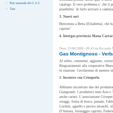
Rete nazionale dei G.A.S.
catalogo. Il vero problema e` che il p
Tuac
possibilita` di farlo arrivare a caden
3. Nuovi soci
Benvenuta a Betta (Elisabetta), che h
caprino"
4. Intergas provincia Massa Carrar
Dom, 21/06/2009 - 09:43 da Riccardo
Gas Montignoso - Verba
Al solito, commenti, aggiunte, correz
Ringraziamenti alla cooperative Maest
in riunione. Cercheremo di mettere inr
1. Incontro con Crisoperla
Abbiamo incontrato due dei produttor
Giangrandi. I produttori sono Aria e 
anche carne). L'associazione Crisoperl
ortaggi, frutta di bosco, passate; Fab
Luchini, agnello e pecora zeraschi, o
D'Antona, formaggio caprino; Federic