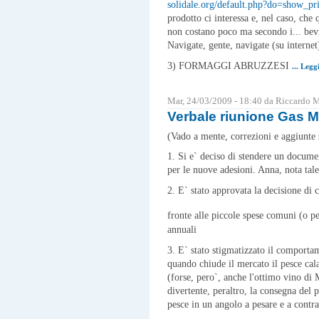
solidale.org/default.php?do=show_pr
prodotto ci interessa e, nel caso, che 
non costano poco ma secondo i... bevi
Navigate, gente, navigate (su interne
3) FORMAGGI ABRUZZESI
... Legg
Mar, 24/03/2009 - 18:40 da Riccardo 
Verbale riunione Gas M
(Vado a mente, correzioni e aggiunte
1. Si e` deciso di stendere un docume
per le nuove adesioni. Anna, nota tale
2. E` stato approvata la decisione di
fronte alle piccole spese comuni (o 
annuali
3. E` stato stigmatizzato il comportam
quando chiude il mercato il pesce cala
(forse, pero`, anche l'ottimo vino di 
divertente, peraltro, la consegna del pe
pesce in un angolo a pesare e a contra