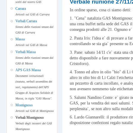
Verbale riunione 27/11
scelti dal nostro GAS
Carrara
In ordine sparso, cosa ci siamo detti:
Articoli sul GAS di Carrara
1. "Cena" natalizia GAS Montignoso: l
Verbali Carrara
una cena buffet nella sede del GAS il 
Sintesi delle riunioni tenute dal
consegna prodotti alle 21. Ognuno e` 
GAS di Carrara
2. Pasta Iris: l'idea e` di provare a f
Massa
controllando se sia gia` presente su 
Articoli sul GAS di Massa
Verbali Massa
3. Pane: sabato 14/11 c'e` stata una ch
detto disponibile a fare nuovamente p
Sintesi delle riunioni tenute dal
Cristoforo).
GAS di Massa
APS GAS Massa
4. Tonno ed altro in olio "bio" di Li 
Documenti istituzionali
altro in olio bio di Li Calzi l'etiche
(statuto, verbali assemblea dei
un pezzetto di carta incollato, e anal
soci, regolamento) dell'APS
non avessero nemmeno tale etichettat
Gruppo di Acquisto Solidale di
5. Salumi Nandino Conte: e` girato ne
Massa, in sigla "GAS Massa".
GAS, per la vendita dei suoi salumi. 
Montignoso
perplessita`, se non altro sulla modal
Articoli sul GAS di Montignoso
6. Lardo Giannarelli: il produttore ri
Verbali Montignoso
disposizione confezioni regalo nataliz
Verbali degli incontri del GAS
Montignoso