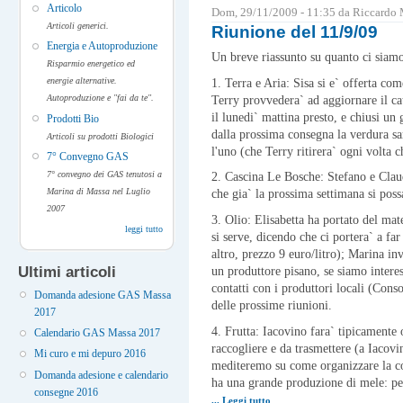
Articolo
Dom, 29/11/2009 - 11:35 da Riccardo
Articoli generici.
Riunione del 11/9/09
Energia e Autoproduzione
Un breve riassunto su quanto ci siamo
Risparmio energetico ed
energie alternative.
1. Terra e Aria: Sisa si e` offerta com
Autoproduzione e "fai da te".
Terry provvedera` ad aggiornare il ca
il lunedi` mattina presto, e chiusi un
Prodotti Bio
dalla prossima consegna la verdura sar
Articoli su prodotti Biologici
l'uno (che Terry ritirera` ogni volta 
7° Convegno GAS
7° convegno dei GAS tenutosi a
2. Cascina Le Bosche: Stefano e Claudi
Marina di Massa nel Luglio
che gia` la prossima settimana si pos
2007
3. Olio: Elisabetta ha portato del mat
leggi tutto
si serve, dicendo che ci portera` a far 
altro, prezzo 9 euro/litro); Marina inv
Ultimi articoli
un produttore pisano, se siamo inter
contatti con i produttori locali (Con
Domanda adesione GAS Massa
delle prossime riunioni.
2017
4. Frutta: Iacovino fara` tipicamente 
Calendario GAS Massa 2017
raccogliere e da trasmettere (a Iacovi
Mi curo e mi depuro 2016
mediteremo su come organizzare la cos
Domanda adesione e calendario
ha una grande produzione di mele: pens
consegne 2016
... Leggi tutto