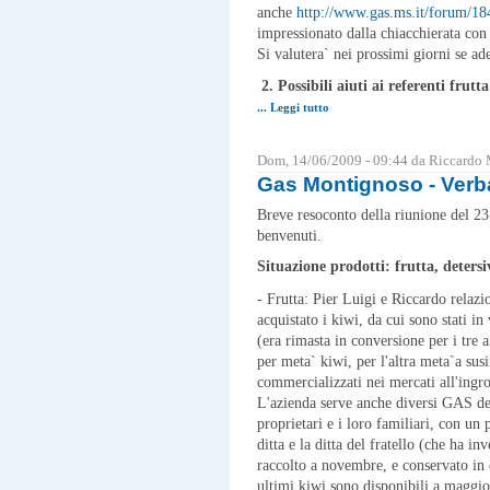
anche
http://www.gas.ms.it/forum/18
impressionato dalla chiacchierata con 
Si valutera` nei prossimi giorni se a
2. Possibili aiuti ai referenti frutt
... Leggi tutto
Dom, 14/06/2009 - 09:44 da Riccardo
Gas Montignoso - Verb
Breve resoconto della riunione del 
benvenuti.
Situazione prodotti: frutta, detersi
- Frutta: Pier Luigi e Riccardo relaz
acquistato i kiwi, da cui sono stati in 
(era rimasta in conversione per i tre 
per meta` kiwi, per l'altra meta`a sus
commercializzati nei mercati all'ingr
L'azienda serve anche diversi GAS del
proprietari e i loro familiari, con un
ditta e la ditta del fratello (che ha i
raccolto a novembre, e conservato in 
ultimi kiwi sono disponibili a maggio)