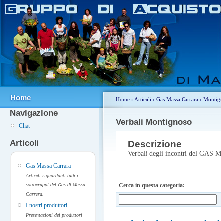
Home
Home
›
Articoli
›
Gas Massa Carrara
›
Montig
Navigazione
Verbali Montignoso
Chat
Articoli
Descrizione
Verbali degli incontri del GAS 
Gas Massa Carrara
Articoli riguardanti tutti i
sottogruppi del Gas di Massa-
Cerca in questa categoria:
Carrara.
I nostri produttori
Presentazioni dei produttori