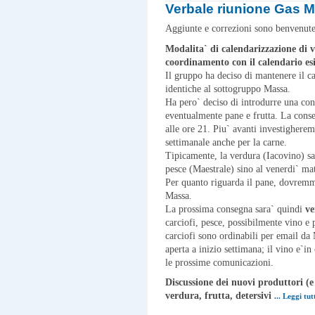
Verbale riunione Gas M
Aggiunte e correzioni sono benvenut
Modalita` di calendarizzazione di v
coordinamento con il calendario esi
Il gruppo ha deciso di mantenere il c
identiche al sottogruppo Massa.
Ha pero` deciso di introdurre una co
eventualmente pane e frutta. La conse
alle ore 21. Piu` avanti investigherem
settimanale anche per la carne.
Tipicamente, la verdura (Iacovino) sa
pesce (Maestrale) sino al venerdi` mat
Per quanto riguarda il pane, dovrem
Massa.
La prossima consegna sara` quindi
ve
carciofi, pesce, possibilmente vino e 
carciofi sono ordinabili per email da 
aperta a inizio settimana; il vino e`in
le prossime comunicazioni.
Discussione dei nuovi produttori (e 
verdura, frutta, detersivi
... Leggi tu