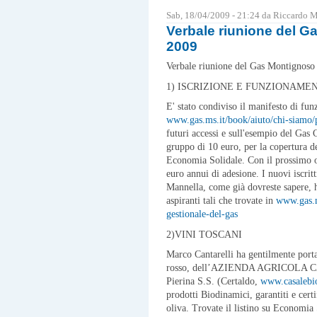
Sab, 18/04/2009 - 21:24 da Riccardo 
Verbale riunione del G
2009
Verbale riunione del Gas Montignoso
1) ISCRIZIONE E FUNZIONAME
E' stato condiviso il manifesto di fu
www.gas.ms.it/book/aiuto/chi-siamo/
futuri accessi e sull'esempio del Gas
gruppo di 10 euro, per la copertura del
Economia Solidale. Con il prossimo or
euro annui di adesione. I nuovi iscrit
Mannella, come già dovreste sapere, h
aspiranti tali che trovate in
www.gas.m
gestionale-del-gas
2)VINI TOSCANI
Marco Cantarelli ha gentilmente portat
rosso, dell’AZIENDA AGRICOLA CAS
Pierina S.S. (Certaldo,
www.casalebi
prodotti Biodinamici, garantiti e certi
oliva. Trovate il listino su Economia