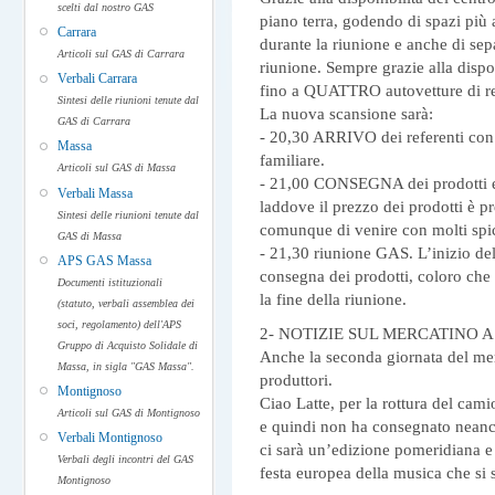
scelti dal nostro GAS
piano terra, godendo di spazi più
Carrara
durante la riunione e anche di sep
Articoli sul GAS di Carrara
riunione. Sempre grazie alla dispo
Verbali Carrara
fino a QUATTRO autovetture di refe
Sintesi delle riunioni tenute dal
La nuova scansione sarà:
GAS di Carrara
- 20,30 ARRIVO dei referenti con 
Massa
familiare.
Articoli sul GAS di Massa
- 21,00 CONSEGNA dei prodotti e
Verbali Massa
laddove il prezzo dei prodotti è pr
Sintesi delle riunioni tenute dal
comunque di venire con molti spic
GAS di Massa
- 21,30 riunione GAS. L’inizio de
APS GAS Massa
consegna dei prodotti, coloro che 
Documenti istituzionali
la fine della riunione.
(statuto, verbali assemblea dei
soci, regolamento) dell'APS
2- NOTIZIE SUL MERCATINO 
Gruppo di Acquisto Solidale di
Anche la seconda giornata del mer
Massa, in sigla "GAS Massa".
produttori.
Montignoso
Ciao Latte, per la rottura del cam
Articoli sul GAS di Montignoso
e quindi non ha consegnato neanc
Verbali Montignoso
ci sarà un’edizione pomeridiana e 
Verbali degli incontri del GAS
festa europea della musica che si 
Montignoso