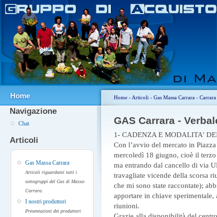
Home
Home
›
Articoli
›
Gas Massa Carrara
›
Carrara
Navigazione
GAS Carrara - Verbale
Chat
1- CADENZA E MODALITA' DE
Articoli
Con l’avvio del mercato in Piazza 
mercoledì 18 giugno, cioè il terzo
Gas Massa Carrara
ma entrando dal cancello di via Uli
Articoli riguardanti tutti i
travagliate vicende della scorsa r
sottogruppi del Gas di Massa-
che mi sono state raccontate); abbi
Carrara.
apportare in chiave sperimentale,
I nostri produttori
riunioni.
Presentazioni dei produttori
Grazie alla disponibilità del centro