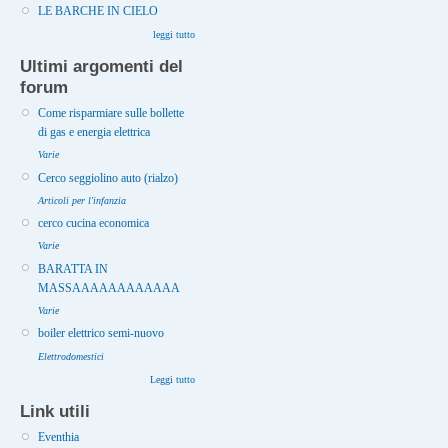
LE BARCHE IN CIELO
leggi tutto
Ultimi argomenti del
forum
Come risparmiare sulle bollette
di gas e energia elettrica
Varie
Cerco seggiolino auto (rialzo)
Articoli per l'infanzia
cerco cucina economica
Varie
BARATTA IN
MASSAAAAAAAAAAAA
Varie
boiler elettrico semi-nuovo
Elettrodomestici
Leggi tutto
Link utili
Eventhia