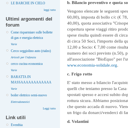
b. Bilancio preventivo e quota so
LE BARCHE IN CIELO
leggi tutto
Vengono elencate le seguenti spes
60,00), imposta di bollo c/c (€ 78,
Ultimi argomenti del
40,00), quota associativa "Crisope
forum
copertura spese viaggi ritiro prodot
Come risparmiare sulle bollette
spese risulta quindi essere di cir
di gas e energia elettrica
di circa 50 Soci, l'importo della 
Varie
12,00 a Socio: € 7,00 come risulta
Cerco seggiolino auto (rialzo)
numero dei soci previsto (n.50), 
Articoli per l'infanzia
all'associazione "BioEquo" per l'ut
cerco cucina economica
www.economia-solidale.org
.
Varie
c. Frigo rotto
BARATTA IN
E' stato messo a bilancio l'acquist
MASSAAAAAAAAAAAA
quelli che teniamo presso la Casa 
Varie
spostati spesso e accesi subito d
boiler elettrico semi-nuovo
rottura sicura. Abbiamo posizionato
Elettrodomestici
che questo accada di nuovo. Viene
Leggi tutto
un frigo da donarci/venderci di fa
Link utili
d. Volantini
Eventhia