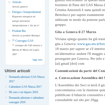
Articolo
fornitore di Pane del GAS Massa è r
Articoli generici.
Cristina Antonioli è stata quindi i
Energia e Autoproduzione
Bertolucci per sapere esattamente 
Risparmio energetico ed
utilizzate in modo da poterne parl
energie alternative.
gruppo.
Autoproduzione e "fai da te".
Prodotti Bio
Gita a Genova il 27 Marzo
Articoli su prodotti Biologici
Viviana spiega quanto ha già trasm
7° Convegno GAS
gita a Genova:
www.gas.ms.it/fo
7° convegno dei GAS tenutosi a
18 marzo per sapere se s'è interes
Marina di Massa nel Luglio
un'alternativa: andare l'8 maggio 
2007
proseguire per Genova. Per info e
leggi tutto
[at]
gmail [dot] com
Comunicazioni da parte del Cons
Ultimi articoli
Domanda adesione GAS Massa
a. Convocazione Assemblea dei 
2017
L'Assemblea dei Soci si terrà il gi
Calendario GAS Massa 2017
concomitanza con la riunione qui
Mi curo e mi depuro 2016
pubblicato il bilancio consuntivo 
Domanda adesione e calendario
consultabile sul sito per 20gg.
consegne 2016