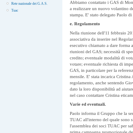
Abbiamo contattato i GAS di Mont
Rete nazionale dei G.A.S.
a realizzare un nuovo volantino d
Tuac
stampa. E' stato delegato Paolo di 
e. Regolamento
Nella riunione dell'11 febbraio 201
associativa da inserire nel Regola
esecutivo chiamato a dare forma al
riunioni del GAS; necessità di spe
credito; eventuale modalità di vo
votare; eventuale richiesta di impe
GAS, in particolare per la referen
mensile. E' stata incarica Cristina 
regolamento, anche sentendo Giov
dato la loro disponibilità ad aiutar
nel caso contattare Cristina
eticam
Varie ed eventuali.
Paolo informa il Gruppo che la ser
TUAC all'interno del quale sono st
l'assemblea dei soci TUAC per saba
prima campagna promozionale della