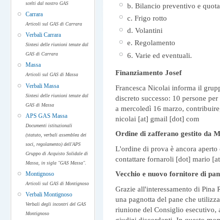
scelti dal nostro GAS
b. Bilancio preventivo e quota
Carrara
c. Frigo rotto
Articoli sul GAS di Carrara
d. Volantini
Verbali Carrara
e. Regolamento
Sintesi delle riunioni tenute dal
6. Varie ed eventuali.
GAS di Carrara
Massa
Finanziamento Josef
Articoli sul GAS di Massa
Verbali Massa
Francesca Nicolai informa il grup
Sintesi delle riunioni tenute dal
discreto successo: 10 persone per 
GAS di Massa
a mercoledì 16 marzo, contribuire
APS GAS Massa
nicolai
[at]
gmail [dot] com
Documenti istituzionali
Ordine di zafferano gestito da M
(statuto, verbali assemblea dei
soci, regolamento) dell'APS
L'ordine di prova è ancora aperto 
Gruppo di Acquisto Solidale di
contattare
fornaroli [dot] mario
[a
Massa, in sigla "GAS Massa".
Vecchio e nuovo fornitore di pan
Montignoso
Articoli sul GAS di Montignoso
Grazie all'interessamento di Pina 
Verbali Montignoso
una pagnotta del pane che utilizz
Verbali degli incontri del GAS
riunione del Consiglio esecutivo, 
Montignoso
giudizi discordanti. In questo mo