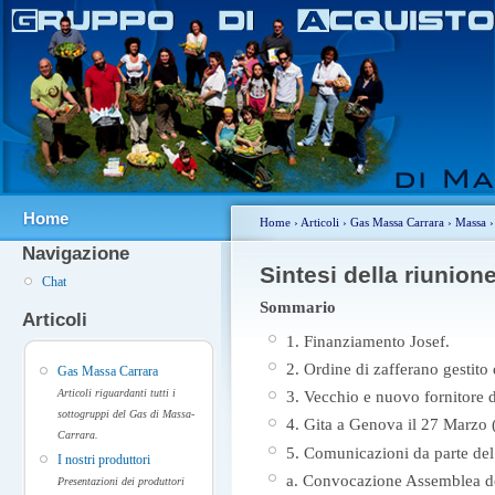
Home
Home
›
Articoli
›
Gas Massa Carrara
›
Massa
Navigazione
Sintesi della riunion
Chat
Sommario
Articoli
1. Finanziamento Josef.
2. Ordine di zafferano gestito
Gas Massa Carrara
Articoli riguardanti tutti i
3. Vecchio e nuovo fornitore 
sottogruppi del Gas di Massa-
4. Gita a Genova il 27 Marzo 
Carrara.
5. Comunicazioni da parte del
I nostri produttori
a. Convocazione Assemblea d
Presentazioni dei produttori